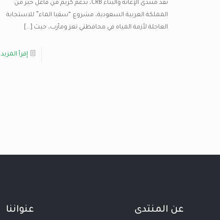
نفّذ منتدى الإغاثة والبناء CRB، بدعم كريم من فاعل خير من
المملكة العربية السعودية، مشروع “سقيا الماء” للاستجابة
العاجلة لأزمة المياه في محافظتي تعز ومأرب، حيث
[…]
إقرأ المزيد
عن المنتدى
عنواننا