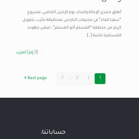
أطلق منتدى الإغاثة والبناء، يوم الإثنين الماضي، مشروع
“سقيا الماء” في مخيمات النازحين بمحافظة مأرب، بتمويل
كريم من منظمة “المسلم أخو المسلم”، ضمن جهوده
المستمرة لتلبية
[…]
إقرأ المزيد
Next page
7
...
3
2
1
حساباتنا: