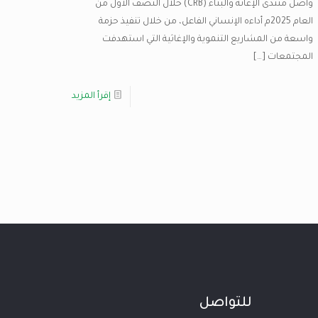
واصل منتدى الإغاثة والبناء (CRB) خلال النصف الأول من
العام 2025م أداءه الإنساني الفاعل، من خلال تنفيذ حزمة
واسعة من المشاريع التنموية والإغاثية التي استهدفت
المجتمعات
[…]
إقرأ المزيد
للتواصل