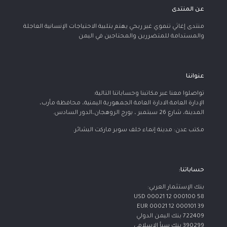
عن المنتدى
منتدى إغاثي تنموي غير ربحي يهتم بتلبية الاحتياجات الإنسانية العاجلة
والمستدامة للمتضررين والمحتاجين في اليمن
عنواننا
تواصلوا معنا عبر مكاتبنا وحساباتنا التالية:
الإدارة العامة:الادارة العامة الجمهورية اليمنية، محافظة مأرب،
المدينة، شارع 26 سبتمبر ، بورج الروهجان،الدور السادس.
مكتب عدن: مدينة إنماء خلف سوبر ماركت البشائر.
حساباتنا:
بنك الإستثمار العربي:
USD 00021 12 000100 58
EUR 00021 12 000101 39
722409 بنك اليمن الدولي
390299 بنك سبأ الإسلامي